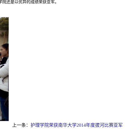
学院还是以优异的成绩荣获亚军。
上一条：
护理学院荣获南华大学2014年度拔河比赛亚军