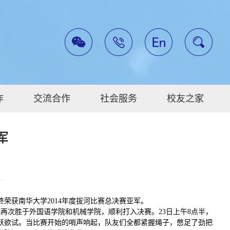
作
交流合作
社会服务
校友之家
军
荣获南华大学2014年度拔河比赛总决赛亚军。
再次胜于外国语学院和机械学院，顺利打入决赛。23日上午8点半，
跃欲试。当比赛开始的哨声响起，队友们全都紧握绳子，憋足了劲把